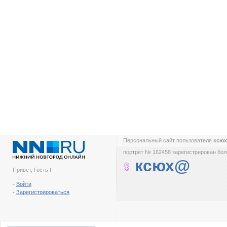
Персональный сайт пользователя
ксю
портрет № 162458 зарегистрирован боле
ксюх@
Привет, Гость !
-
Войти
-
Зарегистрироваться