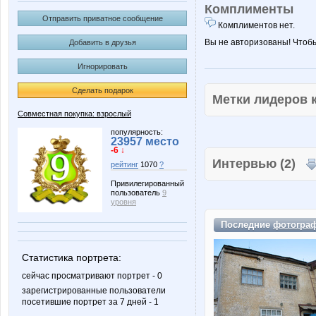
Комплименты
Отправить приватное сообщение
Комплиментов нет.
Вы не авторизованы! Чтоб
Добавить в друзья
Игнорировать
Сделать подарок
Метки лидеров
Совместная покупка: взрослый
популярность:
23957 место
-6 ↓
Интервью (2)
рейтинг
1070
?
Привилегированный
пользователь
9
уровня
Последние
фотогра
Статистика портрета:
сейчас просматривают портрет - 0
зарегистрированные пользователи
посетившие портрет за 7 дней - 1